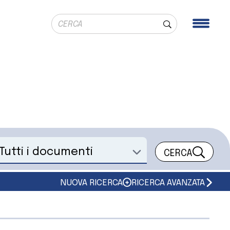
Ricerca globale
Men
Cerca
CERCA
eleziona un documento
NUOVA RICERCA
RICERCA AVANZATA