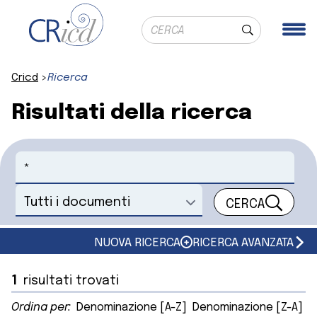
Ricerca globale
Me
Cerca
Cricd
Ricerca
Risultati della ricerca
Cerca
CERCA
Seleziona un documento
NUOVA RICERCA
RICERCA AVANZATA
1
risultati trovati
Ordina per:
Denominazione [A-Z]
Denominazione [Z-A]