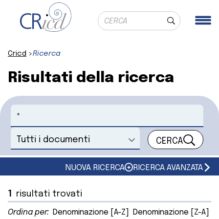
Ricerca globale
Me
Cerca
Cricd
Ricerca
Risultati della ricerca
Cerca
CERCA
Seleziona un documento
NUOVA RICERCA
RICERCA AVANZATA
1
risultati trovati
Ordina per:
Denominazione [A-Z]
Denominazione [Z-A]