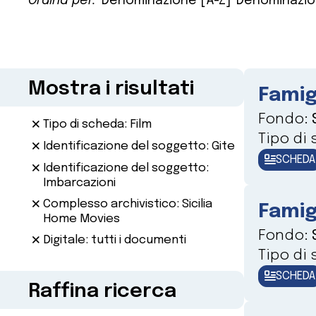
Ordina per:
Denominazione [A-Z]
Denominazio
Mostra i risultati
Famig
Fondo:
Tipo di scheda: Film
Tipo di
Identificazione del soggetto: Gite
SCHEDA
Identificazione del soggetto:
Imbarcazioni
Complesso archivistico: Sicilia
Famig
Home Movies
Fondo:
Digitale: tutti i documenti
Tipo di
SCHEDA
Raffina ricerca