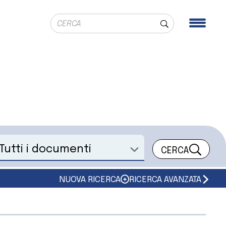
Ricerca globale
Men
Cerca
CERCA
eleziona un documento
NUOVA RICERCA
RICERCA AVANZATA