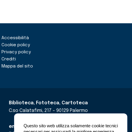
Accessibilità
Cookie policy
Privacy policy
Crediti
Mappa del sito
Biblioteca, Fototeca, Cartoteca
C.so Calatafimi, 217 - 90129 Palermo
Questo sito web utilizza solamente cookie tecnici
email
cricd@regione.sicilia.it
necessari per assicurarti la migliore esperienza