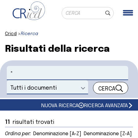
Ricerca globale
Me
Cerca
Cricd
Ricerca
Risultati della ricerca
Cerca
CERCA
Seleziona un documento
NUOVA RICERCA
RICERCA AVANZATA
11
risultati trovati
Ordina per:
Denominazione [A-Z]
Denominazione [Z-A]