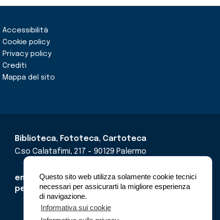
Accessibilità
Cookie policy
Privacy policy
Crediti
Mappa del sito
Biblioteca, Fototeca, Cartoteca
C.so Calatafimi, 217 - 90129 Palermo
Questo sito web utilizza solamente cookie tecnici
email
cricd@regione.sicilia.it
necessari per assicurarti la migliore esperienza
pec
cricdsicilia@pec.it
di navigazione.
Informativa sui cookie