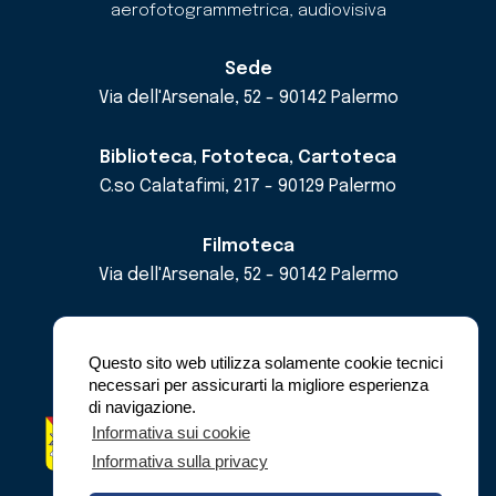
aerofotogrammetrica, audiovisiva
Sede
Via dell'Arsenale, 52 - 90142 Palermo
Biblioteca, Fototeca, Cartoteca
C.so Calatafimi, 217 - 90129 Palermo
Filmoteca
Via dell'Arsenale, 52 - 90142 Palermo
email
cricd@regione.sicilia.it
pec
cricdsicilia@pec.it
Questo sito web utilizza solamente cookie tecnici
necessari per assicurarti la migliore esperienza
di navigazione.
Regione Siciliana - Assessorato dei Beni
Informativa sui cookie
Culturali e dell'Identità Siciliana -
Informativa sulla privacy
Dipartimento dei Beni Culturali e dell'Identità
Siciliana