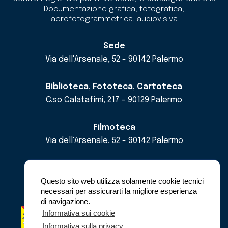
Documentazione grafica, fotografica,
aerofotogrammetrica, audiovisiva
Sede
Via dell'Arsenale, 52 - 90142 Palermo
Biblioteca, Fototeca, Cartoteca
C.so Calatafimi, 217 - 90129 Palermo
Filmoteca
Via dell'Arsenale, 52 - 90142 Palermo
email
cricd@regione.sicilia.it
pec
cricdsicilia@pec.it
Questo sito web utilizza solamente cookie tecnici
necessari per assicurarti la migliore esperienza
di navigazione.
Regione Siciliana - Assessorato dei Beni
Informativa sui cookie
Culturali e dell'Identità Siciliana -
Informativa sulla privacy