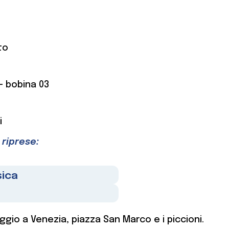
to
 – bobina 03
i
 riprese:
sica
ggio a Venezia, piazza San Marco e i piccioni.