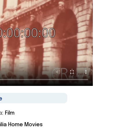
e
a:
Film
cilia Home Movies