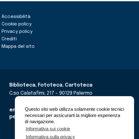
Accessibilità
Cookie policy
Privacy policy
Crediti
Mappa del sito
Biblioteca, Fototeca, Cartoteca
C.so Calatafimi, 217 - 90129 Palermo
Questo sito web utilizza solamente cookie tecnici
email
cricd@regione.sicilia.it
necessari per assicurarti la migliore esperienza
pec
cricdsicilia@pec.it
di navigazione.
Informativa sui cookie
Informativa sulla privacy