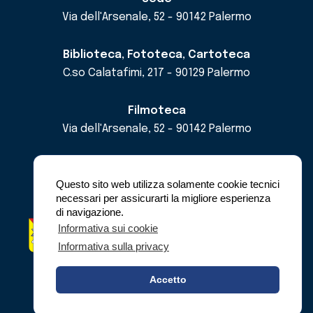
Via dell'Arsenale, 52 - 90142 Palermo
Biblioteca, Fototeca, Cartoteca
C.so Calatafimi, 217 - 90129 Palermo
Filmoteca
Via dell'Arsenale, 52 - 90142 Palermo
email
cricd@regione.sicilia.it
pec
cricdsicilia@pec.it
Questo sito web utilizza solamente cookie tecnici
necessari per assicurarti la migliore esperienza
di navigazione.
Regione Siciliana - Assessorato dei Beni
Informativa sui cookie
Culturali e dell'Identità Siciliana -
Informativa sulla privacy
Dipartimento dei Beni Culturali e dell'Identità
Siciliana
Accetto
© Copyright 2023 - C.R.I.C.D.